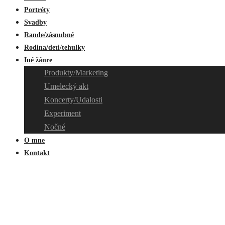
Portréty
Svadby
Rande/zásnubné
Rodina/deti/tehulky
Iné žánre
Produkty/Marketing
Umelecký akt
Koncerty/Udalosti
Experiment
Nočné
O mne
Kontakt